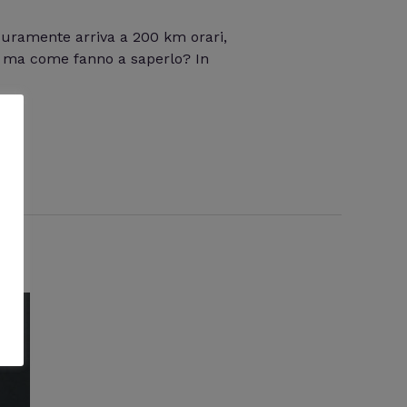
icuramente arriva a 200 km orari,
: ma come fanno a saperlo? In