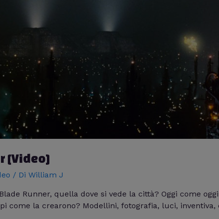
r [Video]
deo
/ Di
William J
i Blade Runner, quella dove si vede la città? Oggi come og
i come la crearono? Modellini, fotografia, luci, inventiva, 