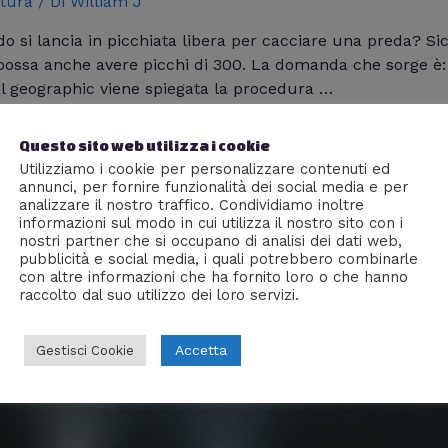
tura
/ Di
William J
do si lancia in picchiata libera per cacciare una preda? S
possa anche avere picchi di 300. La domanda che sorge è
al geographic viene spiegata la procedura …
Questo sito web utilizza i cookie
Utilizziamo i cookie per personalizzare contenuti ed
annunci, per fornire funzionalità dei social media e per
analizzare il nostro traffico. Condividiamo inoltre
informazioni sul modo in cui utilizza il nostro sito con i
nostri partner che si occupano di analisi dei dati web,
pubblicità e social media, i quali potrebbero combinarle
con altre informazioni che ha fornito loro o che hanno
raccolto dal suo utilizzo dei loro servizi.
Accetta
Gestisci Cookie