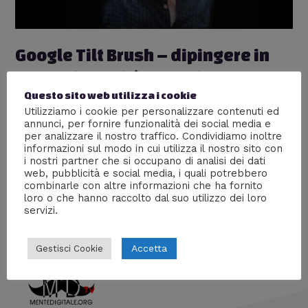
Google Tilt Brush – dipingere in
3D con la realtà virtuale
Questo sito web utilizza i cookie
[ARTICOLO + VIDEO]
Utilizziamo i cookie per personalizzare contenuti ed
1 commento
/
Arte
,
Nuove tecnologie
/ Di
William J
annunci, per fornire funzionalità dei social media e
per analizzare il nostro traffico. Condividiamo inoltre
Google ha lanciato Tilt Brush, una nuova applicazione
informazioni sul modo in cui utilizza il nostro sito con
i nostri partner che si occupano di analisi dei dati
destinata a rivoluzionare la definizione di pittura e
web, pubblicità e social media, i quali potrebbero
superare i confini delle due dimensioni. [ARTICOLO +
combinarle con altre informazioni che ha fornito
VIDEO]
loro o che hanno raccolto dal suo utilizzo dei loro
servizi.
Accetta
Gestisci Cookie