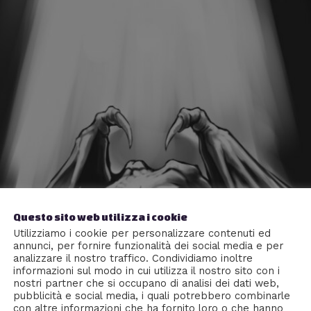
Questo sito web utilizza i cookie
Utilizziamo i cookie per personalizzare contenuti ed
annunci, per fornire funzionalità dei social media e per
analizzare il nostro traffico. Condividiamo inoltre
informazioni sul modo in cui utilizza il nostro sito con i
nostri partner che si occupano di analisi dei dati web,
pubblicità e social media, i quali potrebbero combinarle
con altre informazioni che ha fornito loro o che hanno