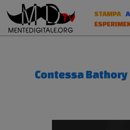
Vai
al
STAMPA
A
contenuto
ESPERIMEN
Contessa Bathory