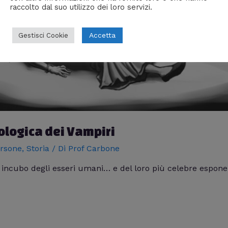
raccolto dal suo utilizzo dei loro servizi.
Accetta
Gestisci Cookie
tologica dei Vampiri
rsone
,
Storia
/ Di
Prof Carbone
e incubo degli esseri umani… e del loro più celebre espon