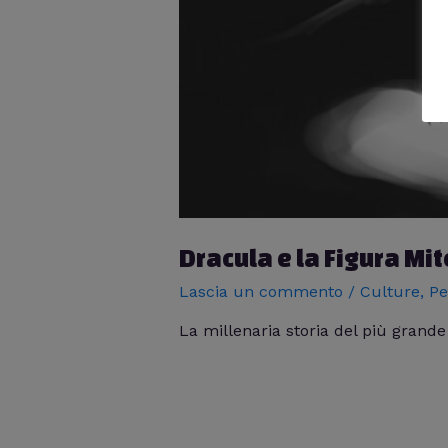
Dracula e la Figura Mi
Lascia un commento
/
Culture
,
Pe
La millenaria storia del più grand