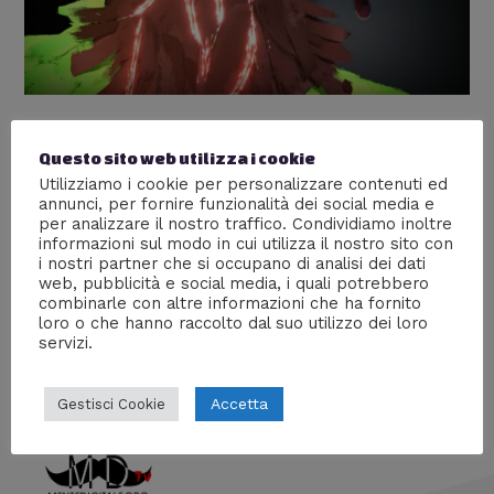
Google Tilt Brush – Recensione e
Questo sito web utilizza i cookie
impressioni personali dopo il test
Utilizziamo i cookie per personalizzare contenuti ed
annunci, per fornire funzionalità dei social media e
Nuove tecnologie
,
Recensioni
/ Di
Ven3666
per analizzare il nostro traffico. Condividiamo inoltre
informazioni sul modo in cui utilizza il nostro sito con
Ven3666 ha provato Google Tilt Brush, il nuovo sistema
i nostri partner che si occupano di analisi dei dati
che permette di disegnare in 3D dando un’esperienza
web, pubblicità e social media, i quali potrebbero
immersiva totale. Ecco la sua recensione, vediamo cosa
combinarle con altre informazioni che ha fornito
ne pensa.
loro o che hanno raccolto dal suo utilizzo dei loro
servizi.
Accetta
Gestisci Cookie