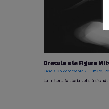
Dracula e la Figura Mi
Lascia un commento
/
Culture
,
Pe
La millenaria storia del più grand