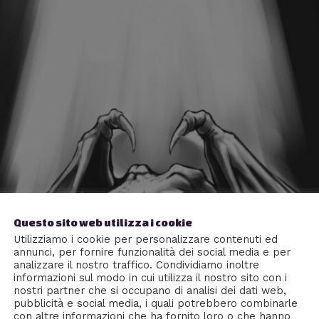
Questo sito web utilizza i cookie
Utilizziamo i cookie per personalizzare contenuti ed
annunci, per fornire funzionalità dei social media e per
analizzare il nostro traffico. Condividiamo inoltre
informazioni sul modo in cui utilizza il nostro sito con i
nostri partner che si occupano di analisi dei dati web,
pubblicità e social media, i quali potrebbero combinarle
con altre informazioni che ha fornito loro o che hanno