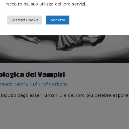
raccolto dal suo utilizzo dei loro servizi.
Accetta
Gestisci Cookie
tologica dei Vampiri
rsone
,
Storia
/ Di
Prof Carbone
e incubo degli esseri umani… e del loro più celebre espon