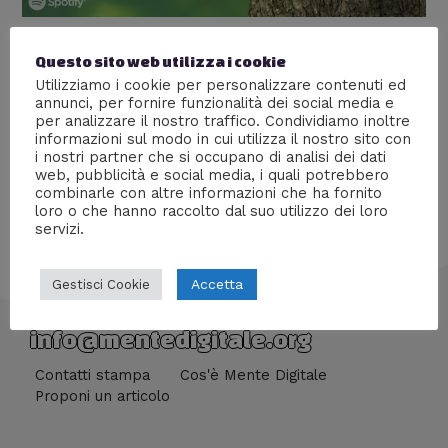
Timeless Love Songs
Questo sito web utilizza i cookie
Utilizziamo i cookie per personalizzare contenuti ed
Lascia un commento
/
Tecnologia
/ Di
Monica Fix
annunci, per fornire funzionalità dei social media e
per analizzare il nostro traffico. Condividiamo inoltre
L’amore al tempo di Spotify
informazioni sul modo in cui utilizza il nostro sito con
i nostri partner che si occupano di analisi dei dati
web, pubblicità e social media, i quali potrebbero
combinarle con altre informazioni che ha fornito
loro o che hanno raccolto dal suo utilizzo dei loro
servizi.
Accetta
Gestisci Cookie
info@mentedigitale.org
Contatti stampa
Cos'è Mente Digitale
Proponi un articolo