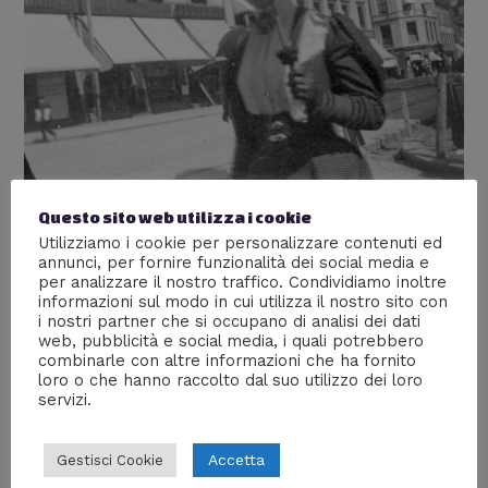
Questo sito web utilizza i cookie
Utilizziamo i cookie per personalizzare contenuti ed
annunci, per fornire funzionalità dei social media e
per analizzare il nostro traffico. Condividiamo inoltre
informazioni sul modo in cui utilizza il nostro sito con
Foto “rubate” nel 1890
i nostri partner che si occupano di analisi dei dati
web, pubblicità e social media, i quali potrebbero
Lascia un commento
/
Gallerie fotografiche
,
Persone
,
combinarle con altre informazioni che ha fornito
Storia
/ Di
William J
loro o che hanno raccolto dal suo utilizzo dei loro
servizi.
Un giovane studente del 1890 fotografa le persone con
una macchina fotografica nascosta
Accetta
Gestisci Cookie