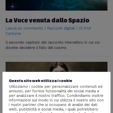
La Voce venuta dallo Spazio
Lascia un commento
/
Racconti digitali
/ Di
Prof
Carbone
Il secondo capitolo del racconto interattivo in cui voi
dovete decidere il fato del cosmo
Questo sito web utilizza i cookie
Utilizziamo i cookie per personalizzare contenuti ed
annunci, per fornire funzionalità dei social media e
per analizzare il nostro traffico. Condividiamo inoltre
informazioni sul modo in cui utilizza il nostro sito con
i nostri partner che si occupano di analisi dei dati
web, pubblicità e social media, i quali potrebbero