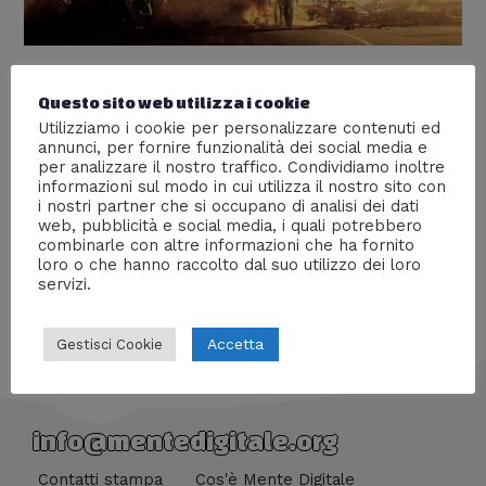
TERMINATOR DESTINO OSCURO
Questo sito web utilizza i cookie
Lascia un commento
/
Anteprime stampa
,
Cinema
,
Utilizziamo i cookie per personalizzare contenuti ed
Recensioni
/ Di
Emi
annunci, per fornire funzionalità dei social media e
per analizzare il nostro traffico. Condividiamo inoltre
Torna nelle sale la saga “Terminator” e l’abbiamo visto
informazioni sul modo in cui utilizza il nostro sito con
per voi in anteprima
i nostri partner che si occupano di analisi dei dati
web, pubblicità e social media, i quali potrebbero
combinarle con altre informazioni che ha fornito
loro o che hanno raccolto dal suo utilizzo dei loro
servizi.
Accetta
Gestisci Cookie
info@mentedigitale.org
Contatti stampa
Cos'è Mente Digitale