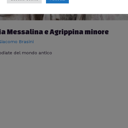
ria Messalina e Agrippina minore
Giacomo Brasini
odiate del mondo antico