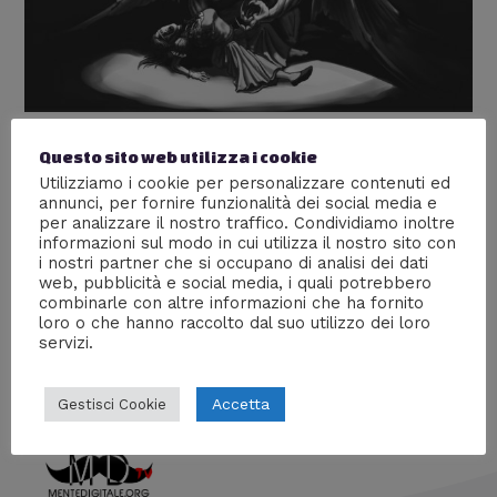
Dracula e la Figura Mitologica dei
Questo sito web utilizza i cookie
Utilizziamo i cookie per personalizzare contenuti ed
Vampiri
annunci, per fornire funzionalità dei social media e
per analizzare il nostro traffico. Condividiamo inoltre
Lascia un commento
/
Culture
,
Persone
,
Storia
/ Di
Prof
informazioni sul modo in cui utilizza il nostro sito con
Carbone
i nostri partner che si occupano di analisi dei dati
web, pubblicità e social media, i quali potrebbero
La millenaria storia del più grande incubo degli esseri
combinarle con altre informazioni che ha fornito
umani… e del loro più celebre esponente
loro o che hanno raccolto dal suo utilizzo dei loro
servizi.
Accetta
Gestisci Cookie