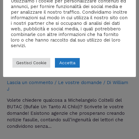
Utilizziamo i cookie per personalizzare contenuti ed
annunci, per fornire funzionalità dei social media e
per analizzare il nostro traffico. Condividiamo inoltre
informazioni sul modo in cui utilizza il nostro sito con
i nostri partner che si occupano di analisi dei dati
web, pubblicità e social media, i quali potrebbero
combinarle con altre informazioni che ha fornito
loro o che hanno raccolto dal suo utilizzo dei loro
servizi.
BUFALE: Fate le vostre domande al
Accetta
Gestisci Cookie
BUTAC (Bufale Un Tanto Al Chilo)
Lascia un commento
/
Le vostre domande
/ Di
William
J
Volete chiedere qualcosa a Michelangelo Coltelli del
BUTAC (Bufale Un Tanto Al Chilo)? Scrivete le vostre
domande! Esistono agenzie che prosperano creando
notizie fasulle, contando sull’ingenuità dei lettori che
condividono senza…