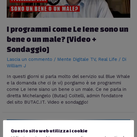
I programmi come Le Iene sono un
bene o un male? [Video +
Sondaggio]
Lascia un commento
/
Mente Digitale TV
,
Real Life
/ Di
William J
In questi giorni si parla molto del servizio sul Blue Whale
e la domanda che ci (e vi) porgiamo è se programmi
come Le Iene siano un bene o un male. Ce ne parla in
diretta Michelangelo (Butac) Coltelli, admin fondatore
del sito BUTAC.IT. Video e sondaggio!
Questo sito web utilizza i cookie