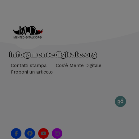
info@mentedigitale.org
Contatti stampa
Cos'è Mente Digitale
Proponi un articolo
F
F
Y
I
a
a
o
n