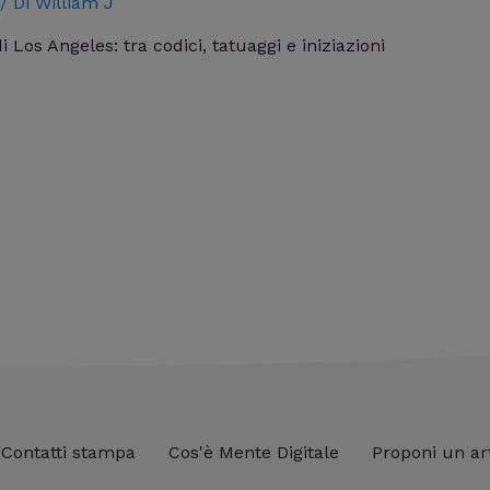
/ Di
William J
 Los Angeles: tra codici, tatuaggi e iniziazioni
Contatti stampa
Cos'è Mente Digitale
Proponi un ar