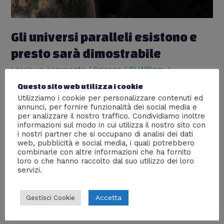
Gli universi paralleli esistono e
presto sarà dimostrabile
Lascia un commento
/
Scienze
/ Di
William J
Questo sito web utilizza i cookie
In questo momento c’è un’altra versione di te che sta
leggendo questo articolo? Il Dr. Brian Greene, autore di
Utilizziamo i cookie per personalizzare contenuti ed
annunci, per fornire funzionalità dei social media e
“The Hidden Reality: Parallel Universes and the Deep
per analizzare il nostro traffico. Condividiamo inoltre
Laws of theCosmos” ritiene non solo che sia altamente
informazioni sul modo in cui utilizza il nostro sito con
probabile, ma che addirittura entro un breve lasso di
i nostri partner che si occupano di analisi dei dati
tempo sarà anche dimostrabile; in questa intervista TV
web, pubblicità e social media, i quali potrebbero
3 minuti …
combinarle con altre informazioni che ha fornito
loro o che hanno raccolto dal suo utilizzo dei loro
servizi.
Leggi altro »
Accetta
Gestisci Cookie