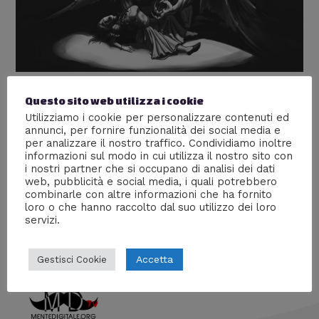
Dracula e la Figura Mitologica dei
Questo sito web utilizza i cookie
Utilizziamo i cookie per personalizzare contenuti ed
Vampiri
annunci, per fornire funzionalità dei social media e
per analizzare il nostro traffico. Condividiamo inoltre
Lascia un commento
/
Culture
,
Persone
,
Storia
/ Di
Prof
informazioni sul modo in cui utilizza il nostro sito con
Carbone
i nostri partner che si occupano di analisi dei dati
web, pubblicità e social media, i quali potrebbero
La millenaria storia del più grande incubo degli esseri
combinarle con altre informazioni che ha fornito
umani… e del loro più celebre esponente
loro o che hanno raccolto dal suo utilizzo dei loro
servizi.
Accetta
Gestisci Cookie