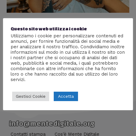
Bobonco Suicide – #LunedìPatata
Questo sito web utilizza i cookie
Lascia un commento
/
+18
,
Gallerie fotografiche
,
Lunedì
Utilizziamo i cookie per personalizzare contenuti ed
Patata
/ Di
William J
annunci, per fornire funzionalità dei social media e
per analizzare il nostro traffico. Condividiamo inoltre
Allietiamo questo lunedì con le foto che ci ha mandato
informazioni sul modo in cui utilizza il nostro sito con
Bobonco Suicide.
i nostri partner che si occupano di analisi dei dati
web, pubblicità e social media, i quali potrebbero
combinarle con altre informazioni che ha fornito
loro o che hanno raccolto dal suo utilizzo dei loro
servizi.
Accetta
Gestisci Cookie
info@mentedigitale.org
Contatti stampa
Cos'è Mente Digitale