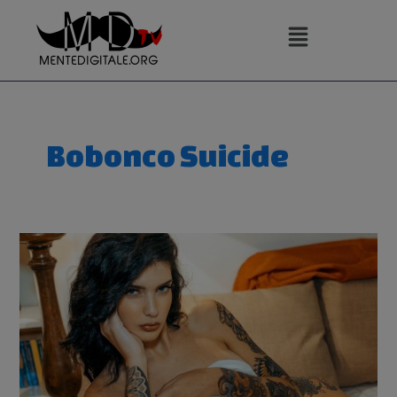
Vai
al
contenuto
Bobonco Suicide