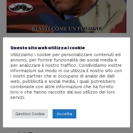
Chicco il Guerriero
Questo sito web utilizza i cookie
Anime
,
Mente Digitale TV
,
Persone
,
Video
/ Di
William J
Utilizziamo i cookie per personalizzare contenuti ed
annunci, per fornire funzionalità dei social media e
Quando Mentana blasta lo fa forte, quindi l’ho
per analizzare il nostro traffico. Condividiamo inoltre
immaginato come Ken il Guerriero che combatte contro
informazioni sul modo in cui utilizza il nostro sito con
i nostri partner che si occupano di analisi dei dati
i webeti in periodo post apocalittico. Lui è il difensore
web, pubblicità e social media, i quali potrebbero
della rete, Chicco il Guerriero ci sloggherà da
combinarle con altre informazioni che ha fornito
quest’incubo azzurro chiamato Facebook! Seguici su
loro o che hanno raccolto dal suo utilizzo dei loro
www.mentedigitale.org!
servizi.
Accetta
Gestisci Cookie