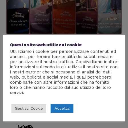
C’era una volta… “Sogno e
Questo sito web utilizza i cookie
Utilizziamo i cookie per personalizzare contenuti ed
Avventura: 80 anni di principesse
annunci, per fornire funzionalità dei social media e
per analizzare il nostro traffico. Condividiamo inoltre
nell’animazione Disney”
informazioni sul modo in cui utilizza il nostro sito con
i nostri partner che si occupano di analisi dei dati
Lascia un commento
/
Recensioni
/ Di
Rita
web, pubblicità e social media, i quali potrebbero
combinarle con altre informazioni che ha fornito
Siamo stati alla mostra allestita al primo piano del WOW
loro o che hanno raccolto dal suo utilizzo dei loro
spazio Fumetto – Museo del fumetto di Milano.
servizi.
Accetta
Gestisci Cookie