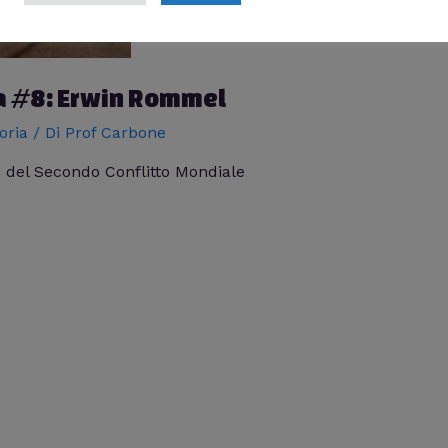
ria #8: Erwin Rommel
oria
/ Di
Prof Carbone
 del Secondo Conflitto Mondiale