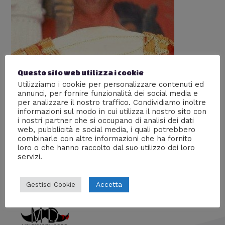
Questo sito web utilizza i cookie
Utilizziamo i cookie per personalizzare contenuti ed
Paperissima Storica
annunci, per fornire funzionalità dei social media e
per analizzare il nostro traffico. Condividiamo inoltre
Lascia un commento
/
Persone
,
Storia
/ Di
Prof
informazioni sul modo in cui utilizza il nostro sito con
Carbone
i nostri partner che si occupano di analisi dei dati
web, pubblicità e social media, i quali potrebbero
Divertiti con alcuni degli episodi più imbarazzanti e WTF
combinarle con altre informazioni che ha fornito
della storia
loro o che hanno raccolto dal suo utilizzo dei loro
servizi.
Accetta
Gestisci Cookie