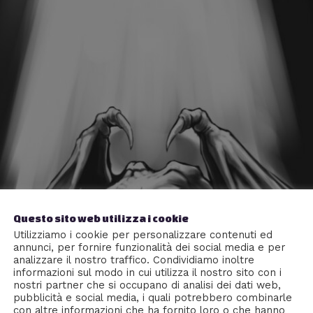
Questo sito web utilizza i cookie
Utilizziamo i cookie per personalizzare contenuti ed
annunci, per fornire funzionalità dei social media e per
analizzare il nostro traffico. Condividiamo inoltre
informazioni sul modo in cui utilizza il nostro sito con i
nostri partner che si occupano di analisi dei dati web,
pubblicità e social media, i quali potrebbero combinarle
con altre informazioni che ha fornito loro o che hanno