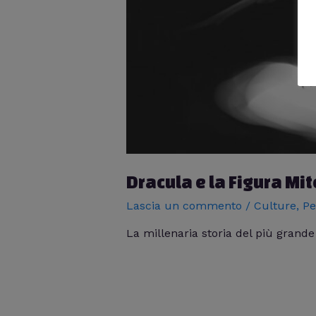
Dracula e la Figura Mi
Lascia un commento
/
Culture
,
Pe
La millenaria storia del più grand