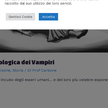
raccolto dal suo utilizzo dei loro servizi.
Accetta
Gestisci Cookie
tologica dei Vampiri
rsone
,
Storia
/ Di
Prof Carbone
e incubo degli esseri umani… e del loro più celebre espon