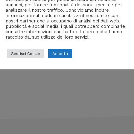
annunci, per fornire funzionalità dei social media e per
 Grey [NSFW, FOTO]
analizzare il nostro traffico. Condividiamo inoltre
informazioni sul modo in cui utilizza il nostro sito con i
e fotografiche
,
Lunedì Patata
,
Persone
/ Di
William J
nostri partner che si occupano di analisi dei dati web,
pubblicità e social media, i quali potrebbero combinarle
o a Sasha Grey. Enjoy!
con altre informazioni che ha fornito loro o che hanno
raccolto dal suo utilizzo dei loro servizi.
Accetta
Gestisci Cookie