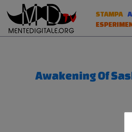
Vai
al
STAMPA
A
contenuto
ESPERIMEN
Awakening Of Sas