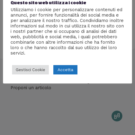
Questo sito web utilizza i cookie
secondo la scienza qual è l’apocalisse più probabile?
Utilizziamo i cookie per personalizzare contenuti ed
annunci, per fornire funzionalità dei social media e
per analizzare il nostro traffico. Condividiamo inoltre
informazioni sul modo in cui utilizza il nostro sito con
i nostri partner che si occupano di analisi dei dati
web, pubblicità e social media, i quali potrebbero
combinarle con altre informazioni che ha fornito
loro o che hanno raccolto dal suo utilizzo dei loro
servizi.
info@mentedigitale.org
Accetta
Gestisci Cookie
Contatti stampa
Cos'è Mente Digitale
Proponi un articolo