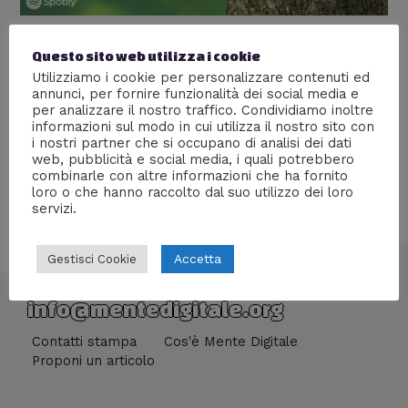
Timeless Love Songs
Questo sito web utilizza i cookie
Utilizziamo i cookie per personalizzare contenuti ed
Lascia un commento
/
Tecnologia
/ Di
Monica Fix
annunci, per fornire funzionalità dei social media e
per analizzare il nostro traffico. Condividiamo inoltre
L’amore al tempo di Spotify
informazioni sul modo in cui utilizza il nostro sito con
i nostri partner che si occupano di analisi dei dati
web, pubblicità e social media, i quali potrebbero
combinarle con altre informazioni che ha fornito
loro o che hanno raccolto dal suo utilizzo dei loro
servizi.
Accetta
Gestisci Cookie
info@mentedigitale.org
Contatti stampa
Cos'è Mente Digitale
Proponi un articolo