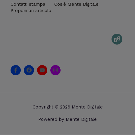
Contatti stampa
Cos'è Mente Digitale
Proponi un articolo
F
F
Y
I
a
a
o
n
c
c
u
s
e
e
t
t
b
b
u
a
o
o
b
g
o
o
e
r
k
k
a
Copyright © 2026 Mente Digitale
-
m
f
Powered by Mente Digitale