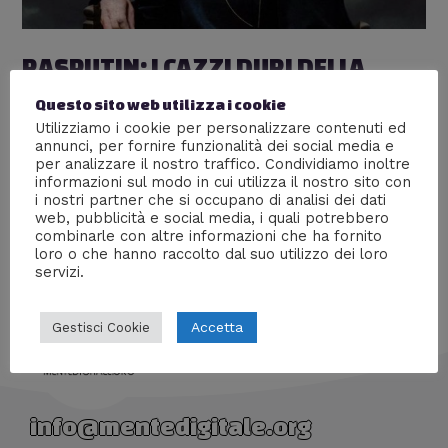
RASPUTIN: I CAZZI DURI DELLA
STORIA #7
Questo sito web utilizza i cookie
Utilizziamo i cookie per personalizzare contenuti ed
Lascia un commento
/
I cazzi duri della storia
,
Persone
,
annunci, per fornire funzionalità dei social media e
Storia
/ Di
Prof Carbone
per analizzare il nostro traffico. Condividiamo inoltre
informazioni sul modo in cui utilizza il nostro sito con
Scopri uno dei personaggi più oscuri e affascinanti della
i nostri partner che si occupano di analisi dei dati
Storia
web, pubblicità e social media, i quali potrebbero
combinarle con altre informazioni che ha fornito
loro o che hanno raccolto dal suo utilizzo dei loro
servizi.
Accetta
Gestisci Cookie
info@mentedigitale.org