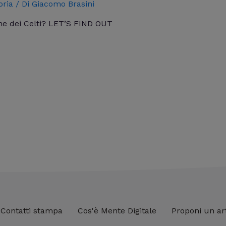
oria
/ Di
Giacomo Brasini
one dei Celti? LET’S FIND OUT
Contatti stampa
Cos'è Mente Digitale
Proponi un ar