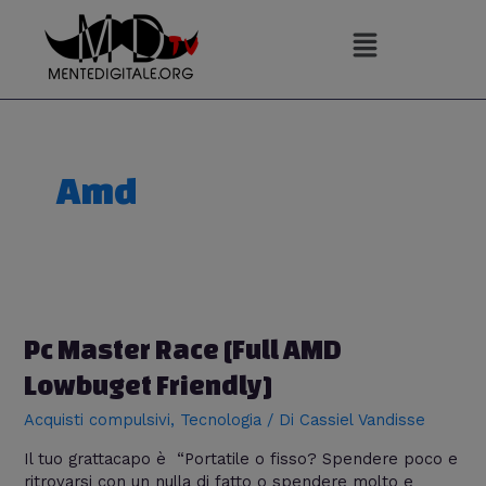
Vai
al
contenuto
Amd
Pc
Master
Race
Pc Master Race [Full AMD
[Full
Lowbuget Friendly]
AMD
Lowbuget
Acquisti compulsivi
,
Tecnologia
/ Di
Cassiel Vandisse
Friendly]
Il tuo grattacapo è “Portatile o fisso? Spendere poco e
ritrovarsi con un nulla di fatto o spendere molto e