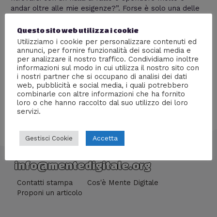
andar oltre alle mie esigenze?”. Forse è solo una delle
molte domande prima di ponderare un acquisto di un
pc, spesso si sbaglia a non considerare le performance
Questo sito web utilizza i cookie
di cui abbiamo necessità e concentrandoci solo …
Utilizziamo i cookie per personalizzare contenuti ed
annunci, per fornire funzionalità dei social media e
per analizzare il nostro traffico. Condividiamo inoltre
Leggi altro »
informazioni sul modo in cui utilizza il nostro sito con
i nostri partner che si occupano di analisi dei dati
web, pubblicità e social media, i quali potrebbero
combinarle con altre informazioni che ha fornito
loro o che hanno raccolto dal suo utilizzo dei loro
servizi.
Accetta
Gestisci Cookie
info@mentedigitale.org
Contatti stampa
Cos'è Mente Digitale
Proponi un articolo