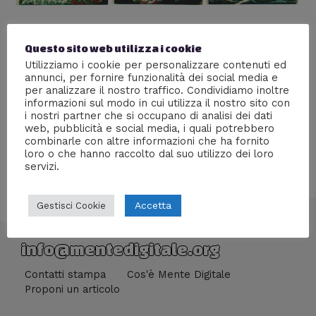
Susanoo no Mikoto
Questo sito web utilizza i cookie
Lascia un commento
/
Culture
/ Di
Giacomo Brasini
Utilizziamo i cookie per personalizzare contenuti ed
annunci, per fornire funzionalità dei social media e
Il mito di Susanoo no Mikoto: il dio della tempesta dello
per analizzare il nostro traffico. Condividiamo inoltre
shintoismo.
informazioni sul modo in cui utilizza il nostro sito con
i nostri partner che si occupano di analisi dei dati
web, pubblicità e social media, i quali potrebbero
combinarle con altre informazioni che ha fornito
loro o che hanno raccolto dal suo utilizzo dei loro
servizi.
Accetta
Gestisci Cookie
info@mentedigitale.org
Contatti stampa
Cos'è Mente Digitale
Proponi un articolo