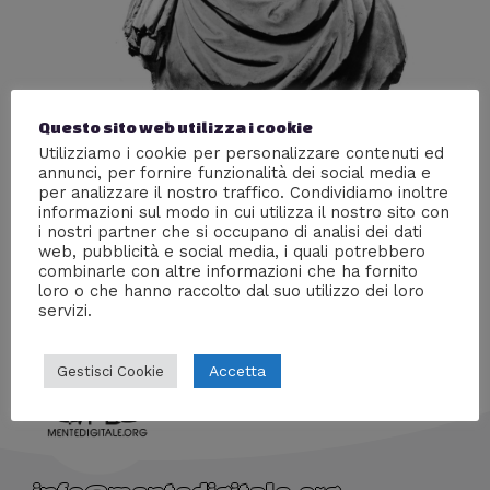
Questo sito web utilizza i cookie
ETERNO ODIO
Utilizziamo i cookie per personalizzare contenuti ed
annunci, per fornire funzionalità dei social media e
per analizzare il nostro traffico. Condividiamo inoltre
Lascia un commento
/
Racconti digitali
,
Storia
/ Di
Prof
informazioni sul modo in cui utilizza il nostro sito con
Carbone
i nostri partner che si occupano di analisi dei dati
web, pubblicità e social media, i quali potrebbero
Poesia scritta dal Professor Lorenzo Carbone
combinarle con altre informazioni che ha fornito
loro o che hanno raccolto dal suo utilizzo dei loro
servizi.
Accetta
Gestisci Cookie