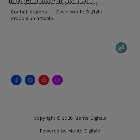
info@mentedigitale.org
Contatti stampa
Cos'è Mente Digitale
Proponi un articolo
F
F
Y
I
a
a
o
n
c
c
u
s
e
e
t
t
b
b
u
a
o
o
b
g
o
o
e
r
k
k
a
Copyright © 2026 Mente Digitale
-
m
f
Powered by Mente Digitale