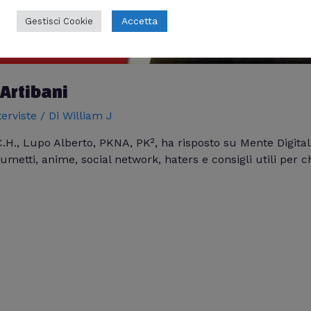
Accetta
Gestisci Cookie
 Artibani
terviste
/ Di
William J
C.H., Lupo Alberto, PKNA, PK², ha risposto su Mente Digital
fumetti, anime, social network, haters e consigli utili per 