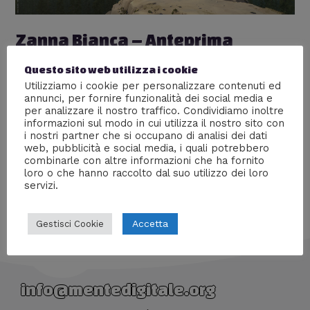
Zanna Bianca – Anteprima
stampa, recensione e interviste
Questo sito web utilizza i cookie
Lascia un commento
/
Anteprime stampa
,
Cartelle
Utilizziamo i cookie per personalizzare contenuti ed
annunci, per fornire funzionalità dei social media e
stampa
,
Cinema
,
Interviste
/ Di
William J
per analizzare il nostro traffico. Condividiamo inoltre
informazioni sul modo in cui utilizza il nostro sito con
Il cane lupo più famoso della letteratura ha ululato al
i nostri partner che si occupano di analisi dei dati
cinema. Ecco la nostra recensione.
web, pubblicità e social media, i quali potrebbero
combinarle con altre informazioni che ha fornito
loro o che hanno raccolto dal suo utilizzo dei loro
servizi.
Accetta
Gestisci Cookie
info@mentedigitale.org