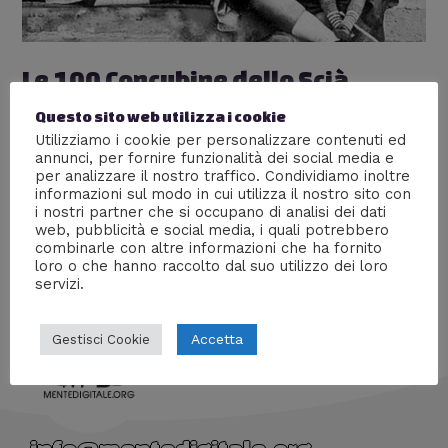
Le 100 Concubine dello Scià
Lascia un commento
/
Gallerie fotografiche
,
Storia
/ Di
Questo sito web utilizza i cookie
William J
Utilizziamo i cookie per personalizzare contenuti ed
annunci, per fornire funzionalità dei social media e
I canoni di bellezza cambiano in base alla locazione sia
per analizzare il nostro traffico. Condividiamo inoltre
geografica che temporale. Vediamo insieme com’erano
informazioni sul modo in cui utilizza il nostro sito con
le 100 concubine dello Scià cell’Iran e scopriamo come
i nostri partner che si occupano di analisi dei dati
web, pubblicità e social media, i quali potrebbero
vivevano.
combinarle con altre informazioni che ha fornito
loro o che hanno raccolto dal suo utilizzo dei loro
servizi.
Accetta
Gestisci Cookie