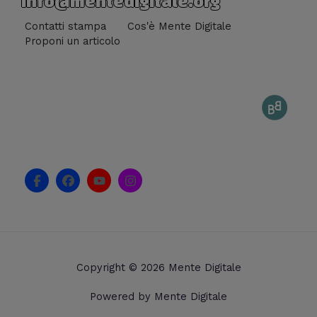
info@mentedigitale.org
Contatti stampa
Cos'è Mente Digitale
Proponi un articolo
F
F
Y
I
a
a
o
n
c
c
u
s
e
e
t
t
b
b
u
a
o
o
b
g
o
o
e
r
k
k
a
Copyright © 2026 Mente Digitale
-
m
f
Powered by Mente Digitale