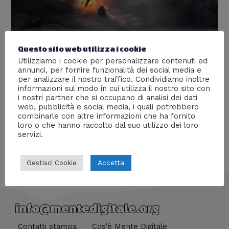
Questo sito web utilizza i cookie
Melkor, il primo Signore Oscuro
Utilizziamo i cookie per personalizzare contenuti ed
Lascia un commento
/
Libri
/ Di
Giacomo Brasini
annunci, per fornire funzionalità dei social media e
per analizzare il nostro traffico. Condividiamo inoltre
Il racconto delle gesta del primo Signore Oscuro,
informazioni sul modo in cui utilizza il nostro sito con
creatore degli orchi, dei Balrog e padrone di Sauron.
i nostri partner che si occupano di analisi dei dati
web, pubblicità e social media, i quali potrebbero
combinarle con altre informazioni che ha fornito
loro o che hanno raccolto dal suo utilizzo dei loro
servizi.
Accetta
Gestisci Cookie
info@mentedigitale.org
Contatti stampa
Cos'è Mente Digitale