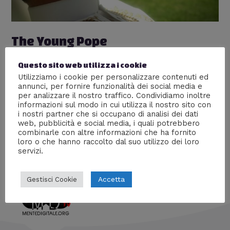
The Young Pope
Recensioni
,
Serie tv
,
Televisione
/ Di
Cineapalla
Questo sito web utilizza i cookie
“Sono una contraddizione, come Dio uno e trino, come
Utilizziamo i cookie per personalizzare contenuti ed
annunci, per fornire funzionalità dei social media e
la Madonna vergine e madre, come l’uomo buono e
per analizzare il nostro traffico. Condividiamo inoltre
cattivo”. Mega recensione della serie tv “The Young
informazioni sul modo in cui utilizza il nostro sito con
Pope” che analizza sotto molti aspetti la Chiesa
i nostri partner che si occupano di analisi dei dati
Cattolica e la figura immaginaria di un Papa rivoluzionario
web, pubblicità e social media, i quali potrebbero
quanto controverso.
combinarle con altre informazioni che ha fornito
loro o che hanno raccolto dal suo utilizzo dei loro
servizi.
Accetta
Gestisci Cookie