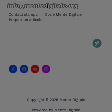
info@mentedigitale.org
Contatti stampa
Cos'è Mente Digitale
Proponi un articolo
F
F
Y
I
a
a
o
n
c
c
u
s
e
e
t
t
b
b
u
a
o
o
b
g
o
o
e
r
k
k
a
Copyright © 2026 Mente Digitale
-
m
f
Powered by Mente Digitale