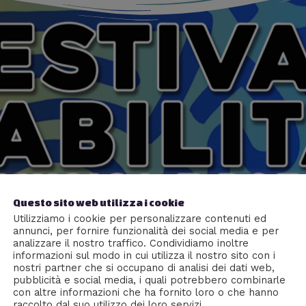
Questo sito web utilizza i cookie
Utilizziamo i cookie per personalizzare contenuti ed
annunci, per fornire funzionalità dei social media e per
analizzare il nostro traffico. Condividiamo inoltre
informazioni sul modo in cui utilizza il nostro sito con i
nostri partner che si occupano di analisi dei dati web,
pubblicità e social media, i quali potrebbero combinarle
con altre informazioni che ha fornito loro o che hanno
raccolto dal suo utilizzo dei loro servizi.