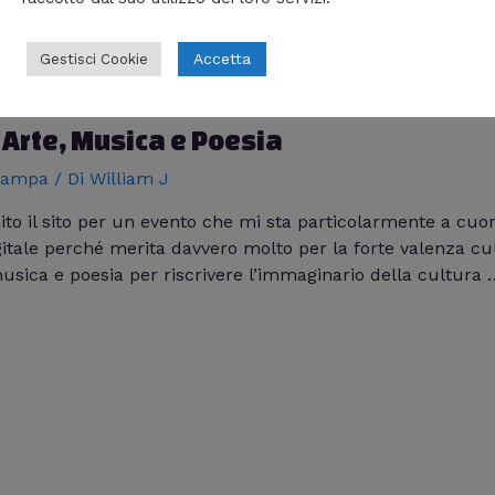
Accetta
Gestisci Cookie
– Arte, Musica e Poesia
tampa
/ Di
William J
o il sito per un evento che mi sta particolarmente a cuore, 
ale perché merita davvero molto per la forte valenza cultu
 musica e poesia per riscrivere l’immaginario della cultura 