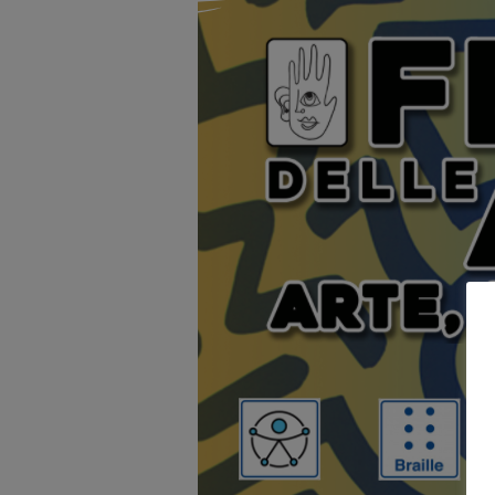
Abilità
–
Arte,
Musica
e
Poesia