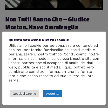
Non Tutti Sanno Che – Giudice
Morton, Nave Ammiraglia
Amerigo Vespucci, Canguri –
Questo sito web utilizza i cookie
Puntata 01
Utilizziamo i cookie per personalizzare contenuti ed
annunci, per fornire funzionalità dei social media e
Lascia un commento
/
Mente Digitale TV
,
Non Tutti
per analizzare il nostro traffico. Condividiamo inoltre
Sanno Che
/ Di
William J
informazioni sul modo in cui utilizza il nostro sito con
i nostri partner che si occupano di analisi dei dati
Prima puntata della rubrica Non Tutti Sanno Che.
web, pubblicità e social media, i quali potrebbero
Benvenuti! Parleremo del Giudice Morton di “Chi ha
combinarle con altre informazioni che ha fornito
incastrato roger Rabbit”, della nave più bella del mondo
loro o che hanno raccolto dal suo utilizzo dei loro
e di… canguri!
servizi.
Accetta
Gestisci Cookie