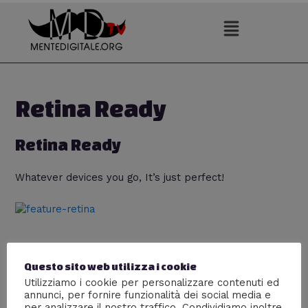
Vai
al
contenuto
Retina Ready
Retina Ready
Whatever devices you go, It’s just perfect!
Questo sito web utilizza i cookie
Utilizziamo i cookie per personalizzare contenuti ed
annunci, per fornire funzionalità dei social media e
per analizzare il nostro traffico. Condividiamo inoltre