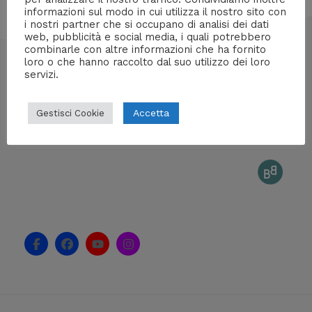
informazioni sul modo in cui utilizza il nostro sito con
i nostri partner che si occupano di analisi dei dati
web, pubblicità e social media, i quali potrebbero
combinarle con altre informazioni che ha fornito
loro o che hanno raccolto dal suo utilizzo dei loro
info@mentedigitale.org
servizi.
Contatti stampa
Cos'è Mente Digitale
Proponi un articolo
Accetta
Gestisci Cookie
F
F
Y
I
a
a
o
n
c
c
u
s
e
e
t
t
b
b
u
a
o
o
b
g
o
o
e
r