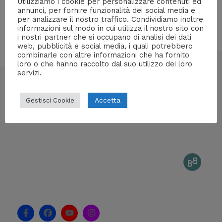
Utilizziamo i cookie per personalizzare contenuti ed
annunci, per fornire funzionalità dei social media e
per analizzare il nostro traffico. Condividiamo inoltre
informazioni sul modo in cui utilizza il nostro sito con
i nostri partner che si occupano di analisi dei dati
web, pubblicità e social media, i quali potrebbero
combinarle con altre informazioni che ha fornito
loro o che hanno raccolto dal suo utilizzo dei loro
servizi.
info@mentedigitale.org
Accetta
Gestisci Cookie
Contatti stampa
Cos'è Mente Digitale
Proponi un articolo
F
F
Y
I
a
a
o
n