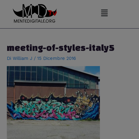
Vai
al
contenuto
Navigazione
articoli
meeting-of-styles-italy5
Di
William J
/
15 Dicembre 2016