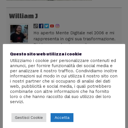
William J
Ho aperto Mente Digitale nel 2006 e mi
rappresenta in ogni sua trasformazione.
Dirigo una web agency milanese,
colleziono fumetti, seguo anime dai tempi dei vecchi
Questo sito web utilizza i cookie
robottoni e divoro serie tv in lingua originale. Su Lega
Utilizziamo i cookie per personalizzare contenuti ed
Nerd sono autore di livello 36, con più di 300 articoli
annunci, per fornire funzionalità dei social media e
pubblicati. La frase che preferisco è: "La cultura è il
per analizzare il nostro traffico. Condividiamo inoltre
nostro passaporto per il futuro. Il domani appartiene
informazioni sul modo in cui utilizza il nostro sito con
alle persone che si preparano oggi" - Malcom X
i nostri partner che si occupano di analisi dei dati
web, pubblicità e social media, i quali potrebbero
combinarle con altre informazioni che ha fornito
loro o che hanno raccolto dal suo utilizzo dei loro
servizi.
←
Media precedente
Accetta
Gestisci Cookie