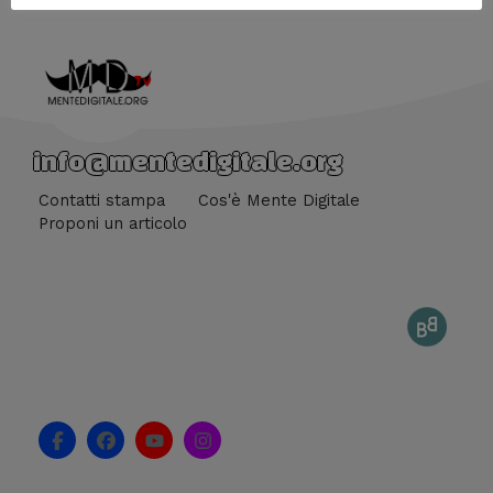
info@mentedigitale.org
Contatti stampa
Cos'è Mente Digitale
Proponi un articolo
F
F
Y
I
a
a
o
n
c
c
u
s
e
e
t
t