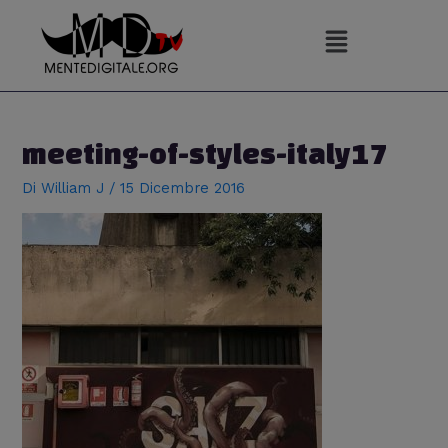
Vai
al
contenuto
Navigazione
articoli
meeting-of-styles-italy17
Di
William J
/
15 Dicembre 2016