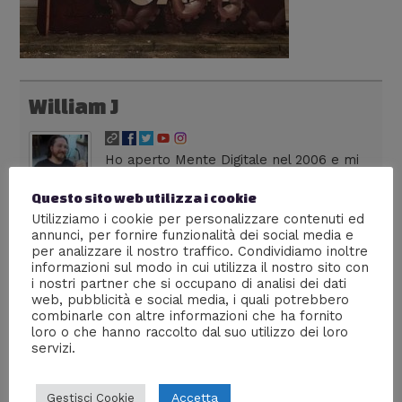
William J
Ho aperto Mente Digitale nel 2006 e mi
rappresenta in ogni sua trasformazione.
Dirigo una web agency milanese,
Questo sito web utilizza i cookie
colleziono fumetti, seguo anime dai tempi dei vecchi
Utilizziamo i cookie per personalizzare contenuti ed
annunci, per fornire funzionalità dei social media e
robottoni e divoro serie tv in lingua originale. Su Lega
per analizzare il nostro traffico. Condividiamo inoltre
Nerd sono autore di livello 36, con più di 300 articoli
informazioni sul modo in cui utilizza il nostro sito con
pubblicati. La frase che preferisco è: "La cultura è il
i nostri partner che si occupano di analisi dei dati
nostro passaporto per il futuro. Il domani appartiene
web, pubblicità e social media, i quali potrebbero
alle persone che si preparano oggi" - Malcom X
combinarle con altre informazioni che ha fornito
loro o che hanno raccolto dal suo utilizzo dei loro
servizi.
Accetta
Gestisci Cookie