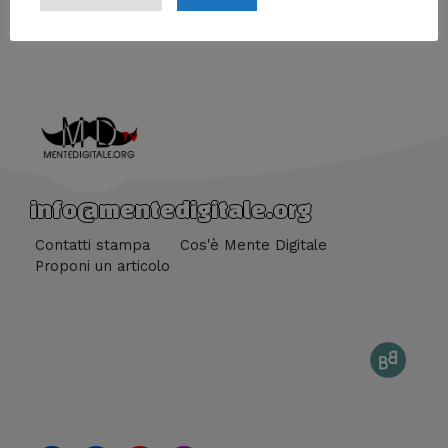
←
Media precedente
info@mentedigitale.org
Contatti stampa
Cos'è Mente Digitale
Proponi un articolo