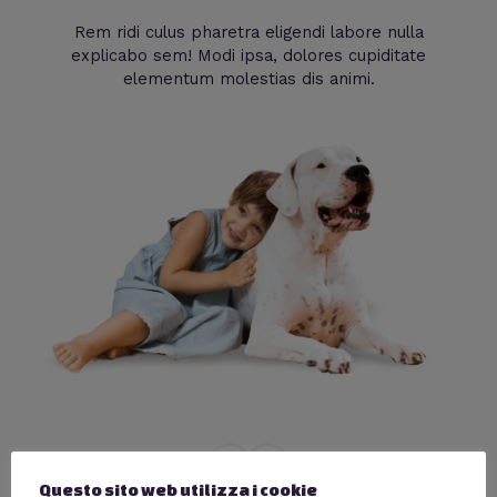
Rem ridi culus pharetra eligendi labore nulla
explicabo sem! Modi ipsa, dolores cupiditate
elementum molestias dis animi.
Questo sito web utilizza i cookie
Pet Sitting