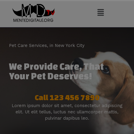
Vai
al
contenuto
Pet Care Services, in New York City
We Provide Care, That
Your Pet Deserves!
Call 123 456 7890
Lorem ipsum dolor sit amet, consectetur adipiscing
elit. Ut elit tellus, luctus nec ullamcorper mattis,
pulvinar dapibus leo.