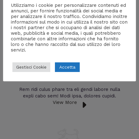
Utilizziamo i cookie per personalizzare contenuti ed
annunci, per fornire funzionalità dei social media e
per analizzare il nostro traffico. Condividiamo inoltre
Rem ridi culus phare tra eli gendi labore nulla
informazioni sul modo in cui utilizza il nostro sito con
expli cabo sem! Modi ipsa, dolores cupidi.
i nostri partner che si occupano di analisi dei dati
View More
web, pubblicità e social media, i quali potrebbero
combinarle con altre informazioni che ha fornito
loro o che hanno raccolto dal suo utilizzo dei loro
servizi.
Accetta
Gestisci Cookie
Pet Minding
Rem ridi culus phare tra eli gendi labore nulla
expli cabo sem! Modi ipsa, dolores cupidi.
View More