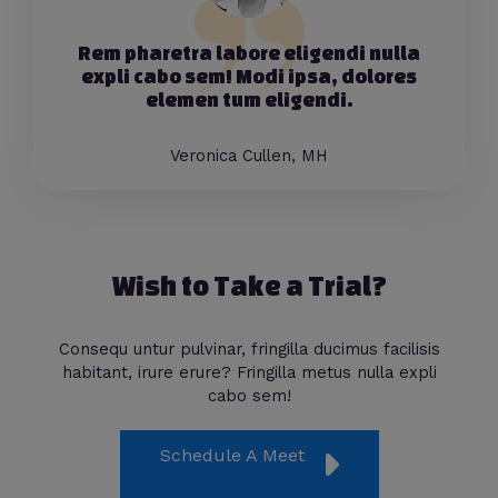
Rem pharetra labore eligendi nulla
expli cabo sem! Modi ipsa, dolores
elemen tum eligendi.
Veronica Cullen, MH
Wish to Take a Trial?
Consequ untur pulvinar, fringilla ducimus facilisis
habitant, irure erure? Fringilla metus nulla expli
cabo sem!
Schedule A Meet