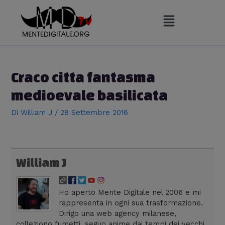
Vai
al
contenuto
Navigazione
articoli
Craco citta fantasma
medioevale basilicata
Di
William J
/
28 Settembre 2016
William J
Ho aperto Mente Digitale nel 2006 e mi
rappresenta in ogni sua trasformazione.
Dirigo una web agency milanese,
colleziono fumetti, seguo anime dai tempi dei vecchi