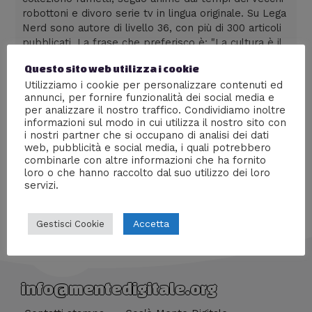
robottoni e divoro serie tv in lingua originale. Su Lega
Nerd sono autore di livello 36, con più di 300 articoli
pubblicati. La frase che preferisco è: "La cultura è il
nostro passaporto per il futuro. Il domani appartiene
Questo sito web utilizza i cookie
alle persone che si preparano oggi" - Malcom X
Utilizziamo i cookie per personalizzare contenuti ed
annunci, per fornire funzionalità dei social media e
per analizzare il nostro traffico. Condividiamo inoltre
informazioni sul modo in cui utilizza il nostro sito con
i nostri partner che si occupano di analisi dei dati
←
Media precedente
web, pubblicità e social media, i quali potrebbero
combinarle con altre informazioni che ha fornito
loro o che hanno raccolto dal suo utilizzo dei loro
servizi.
Accetta
Gestisci Cookie
info@mentedigitale.org