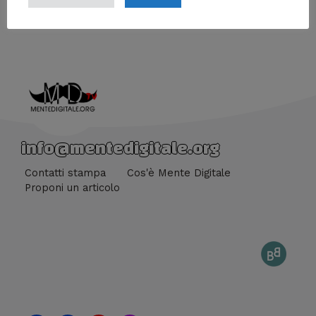
←
Media precedente
info@mentedigitale.org
Contatti stampa
Cos'è Mente Digitale
Proponi un articolo