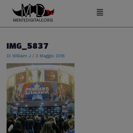
Vai
al
contenuto
Navigazione
articoli
IMG_5837
Di
William J
/
3 Maggio 2016