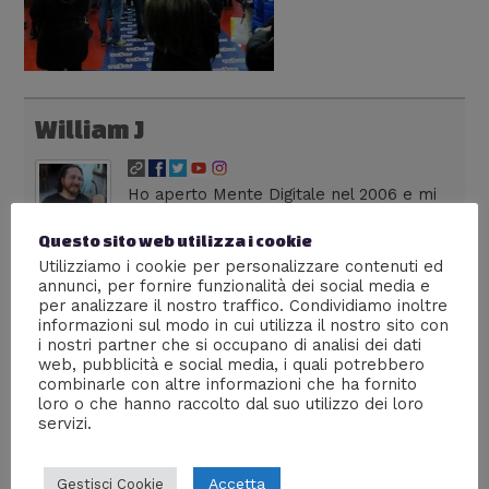
William J
Ho aperto Mente Digitale nel 2006 e mi
rappresenta in ogni sua trasformazione.
Dirigo una web agency milanese,
Questo sito web utilizza i cookie
colleziono fumetti, seguo anime dai tempi dei vecchi
Utilizziamo i cookie per personalizzare contenuti ed
annunci, per fornire funzionalità dei social media e
robottoni e divoro serie tv in lingua originale. Su Lega
per analizzare il nostro traffico. Condividiamo inoltre
Nerd sono autore di livello 36, con più di 300 articoli
informazioni sul modo in cui utilizza il nostro sito con
pubblicati. La frase che preferisco è: "La cultura è il
i nostri partner che si occupano di analisi dei dati
nostro passaporto per il futuro. Il domani appartiene
web, pubblicità e social media, i quali potrebbero
alle persone che si preparano oggi" - Malcom X
combinarle con altre informazioni che ha fornito
loro o che hanno raccolto dal suo utilizzo dei loro
servizi.
Accetta
Gestisci Cookie