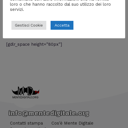
loro o che hanno raccolto dal suo utilizzo dei loro
[gdlr_code title=”Get the code” active=”no”]
servizi.
[soundcloud id=’121261686′]
Accetta
Gestisci Cookie
[/gdlr_code]
[gdlr_space height=”80px”]
info@mentedigitale.org
Contatti stampa
Cos'è Mente Digitale