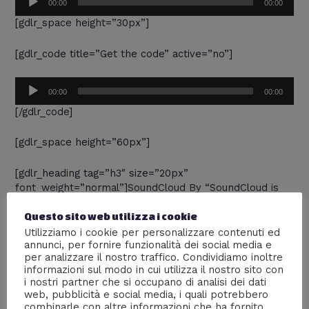
00:00
00:00
Player
[gdlr_space height=”30px”]
[gdlr_code title=”Get the code” active=”no”]
Audio
00:00
00:00
Player
[/gdlr_code]
[gdlr_space height=”60px”]
[gdlr_heading tag=”h3″ size=”20px”
font_weight=”normal”]SoundCloud By “SoundCloud is
Gold” Plugin[/gdlr_heading]
Questo sito web utilizza i cookie
Utilizziamo i cookie per personalizzare contenuti ed
[gdlr_space height=”30px”]
annunci, per fornire funzionalità dei social media e
per analizzare il nostro traffico. Condividiamo inoltre
[soundcloud id=’121261686′]
informazioni sul modo in cui utilizza il nostro sito con
i nostri partner che si occupano di analisi dei dati
[gdlr_space height=”30px”]
web, pubblicità e social media, i quali potrebbero
combinarle con altre informazioni che ha fornito