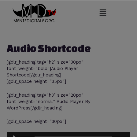
Vai
al
contenuto
Audio Shortcode
[gdlr_heading tag=”h2″ size=”30px”
font_weight=”bold”]Audio Player
Shortcode[/gdlr_heading]
[gdlr_space height=”35px”]
[gdlr_heading tag=”h3″ size=”20px”
font_weight=”normal”]Audio Player By
WordPress[/gdlr_heading]
[gdlr_space height=”30px”]
Audio